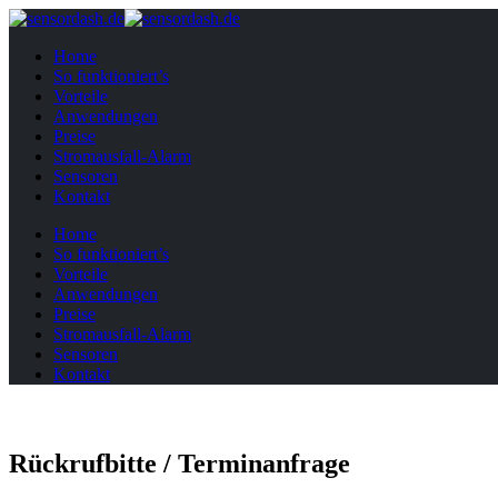
Home
So funktioniert’s
Vorteile
Anwendungen
Preise
Stromausfall-Alarm
Sensoren
Kontakt
Home
So funktioniert’s
Vorteile
Anwendungen
Preise
Stromausfall-Alarm
Sensoren
Kontakt
Rückrufbitte / Terminanfrage